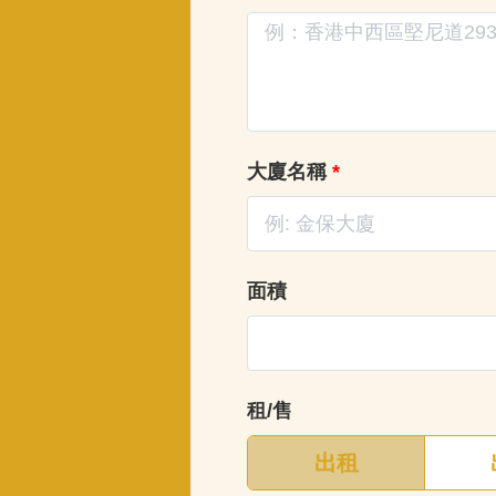
大廈名稱
*
面積
租/售
出租