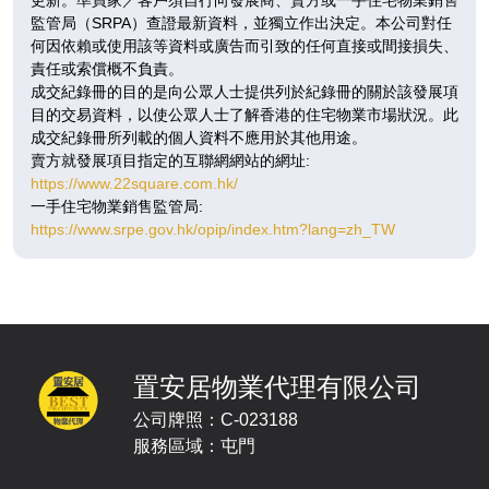
A
B
C
監管局（SRPA）查證最新資料，並獨立作出決定。本公司對任
304呎
286呎
318呎
10
何因依賴或使用該等資料或廣告而引致的任何直接或間接損失、
1房
1房
1房
/
責任或索償概不負責。
F
$523.1萬
$552.1萬
折
成交紀錄冊的目的是向公眾人士提供列於紀錄冊的關於該發展項
目的交易資料，以使公眾人士了解香港的住宅物業市場狀況。此
已售
即將發售
在售
成交紀錄冊所列載的個人資料不應用於其他用途。
賣方就發展項目指定的互聯網網站的網址:
A
B
C
https://www.22square.com.hk/
304呎
286呎
318呎
11
一手住宅物業銷售監管局:
1房
1房
1房
/
https://www.srpe.gov.hk/opip/index.htm?lang=zh_TW
F
$475.5萬
$525.2萬
$557.7萬
折
折
折
在售
已售
在售
A
B
C
304呎
286呎
318呎
12
1房
1房
1房
置安居物業代理有限公司
/
F
$477.3萬
$563.3萬
$527.3萬
折
折
公司牌照：C-023188
在售
已售
已售
服務區域：屯門
A
B
C