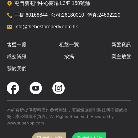
屯門新屯門中心商場 L3/F, 150號舖
304呎
286呎
318呎
15
1房
1房
1房
手提:
60168844
公司:
26180010
傳真:
24632220
/
F
$534萬
info@thebestproperty.com.hk
已售
即將發售
即將發售
A
B
C
售盤一覽
租盤一覽
新盤資訊
304呎
286呎
318呎
16
成交資訊
按揭
業主放盤
1房
1房
1房
/
F
$574.6萬
$535.8萬
$457.5萬
折
折
折
關於我們
在售
在售
已售
A
B
C
304呎
286呎
318呎
17
1房
1房
1房
/
本網頁所提供資料僅作參考用途，若因錯漏而引致任何不便或損
F
$495萬
折
失，本公司概不負責。All Rights Reserved. Powered by
即將發售
在售
即將發售
www.super-pp.com
A
B
C