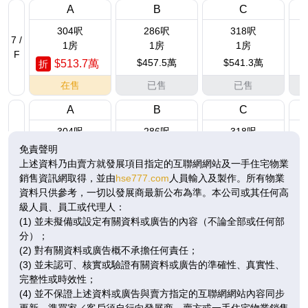
A
B
C
304呎
286呎
318呎
7 /
1房
1房
1房
F
$457.5萬
$541.3萬
$513.7萬
折
在售
已售
已售
A
B
C
304呎
286呎
318呎
8 /
1房
1房
1房
免責聲明
F
上述資料乃由賣方就發展項目指定的互聯網網站及一手住宅物業
$515.7萬
$546.7萬
折
折
折
銷售資訊網取得，並由
hse777.com
人員輸入及製作。所有物業
在售
即將發售
在售
資料只供參考，一切以發展商最新公布為準。本公司或其任何高
級人員、員工或代理人：
A
B
C
(1) 並未擬備或設定有關資料或廣告的內容（不論全部或任何部
304呎
286呎
318呎
分）；
9 /
1房
1房
1房
(2) 對有關資料或廣告概不承擔任何責任；
F
$512.7萬
$546.7萬
(3) 並未認可、核實或驗證有關資料或廣告的準確性、真實性、
完整性或時效性；
已售
即將發售
已售
(4) 並不保證上述資料或廣告與賣方指定的互聯網網站內容同步
更新。準買家／客戶須自行向發展商、賣方或一手住宅物業銷售