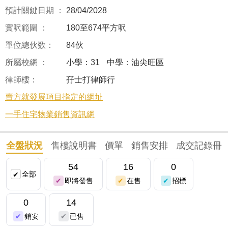
預計關鍵日期 ：
28/04/2028
實呎範圍 ：
180至674平方呎
單位總伙数：
84伙
所屬校網 ：
小學：31
中學：油尖旺區
律師樓：
孖士打律師行
賣方就發展項目指定的網址
一手住宅物業銷售資訊網
全盤狀況
售樓說明書
價單
銷售安排
成交記錄冊
54
16
0
全部
即將發售
在售
招標
0
14
銷安
已售