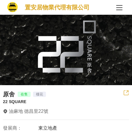
置安居物業代理有限公司
原舍
在售
樓花
22 SQUARE
油麻地 德昌里22號
發展商：
東立地產