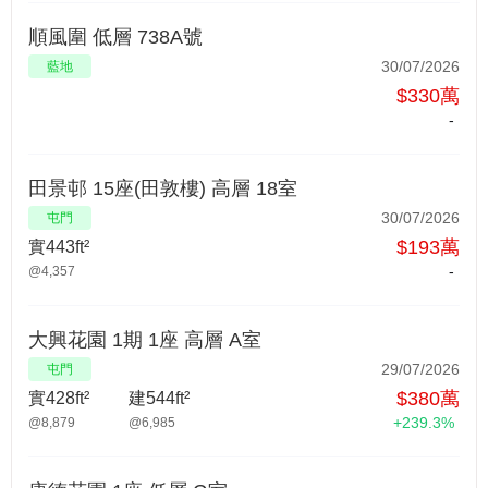
順風圍 低層 738A號
30/07/2026
藍地
$330萬
-
田景邨 15座(田敦樓) 高層 18室
30/07/2026
屯門
$193萬
實443ft²
-
@4,357
大興花園 1期 1座 高層 A室
29/07/2026
屯門
$380萬
實428ft²
建544ft²
+239.3%
@8,879
@6,985