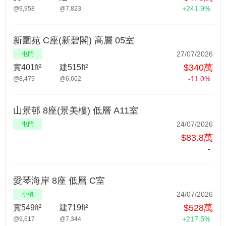
+241.9%
@9,958
@7,823
新圍苑 C座(新碧閣) 高層 05室
27/07/2026
屯門
$340萬
實401ft²
建515ft²
-11.0%
@8,479
@6,602
山景邨 8座(景美樓) 低層 A11室
24/07/2026
屯門
$83.8萬
-
愛琴海岸 8座 低層 C室
24/07/2026
小欖
$528萬
實549ft²
建719ft²
+217.5%
@9,617
@7,344