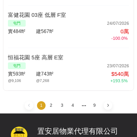
富健花園 03座 低層 F室
24/07/2026
屯門
0萬
實484ft²
建567ft²
-100.0%
恒福花園 5座 高層 E室
23/07/2026
屯門
$540萬
實593ft²
建743ft²
+193.5%
@9,106
@7,268
1
2
3
4
9
置安居物業代理有限公司