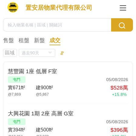
置安居物業代理有限公司
售盤
租盤
新盤
成交
區域
慧豐園 1座 低層 F室
05/08/2026
屯門
$528萬
實671ft²
建900ft²
+15.8%
@7,869
@5,867
大興花園 1期 2座 高層 G室
05/08/2026
屯門
$396萬
實394ft²
建500ft²