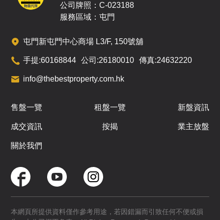
公司牌照：C-023188
服務區域：屯門
屯門新屯門中心商場 L3/F, 150號舖
手提:
60168844
公司:
26180010
傳真:
24632220
info@thebestproperty.com.hk
售盤一覽
租盤一覽
新盤資訊
成交資訊
按揭
業主放盤
關於我們
本網頁所提供資料僅作參考用途，若因錯漏而引致任何不便或損