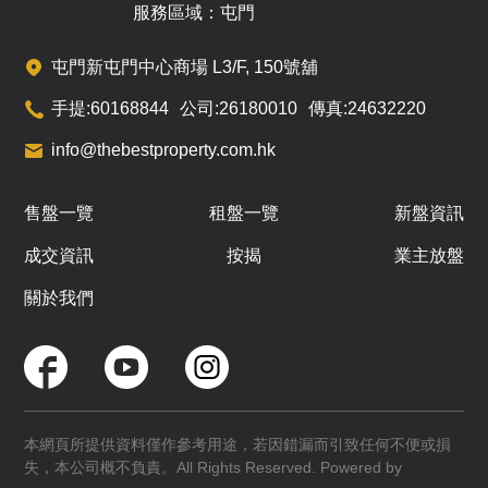
服務區域：屯門
屯門新屯門中心商場 L3/F, 150號舖
手提:
60168844
公司:
26180010
傳真:
24632220
info@thebestproperty.com.hk
售盤一覽
租盤一覽
新盤資訊
成交資訊
按揭
業主放盤
關於我們
本網頁所提供資料僅作參考用途，若因錯漏而引致任何不便或損
失，本公司概不負責。All Rights Reserved. Powered by