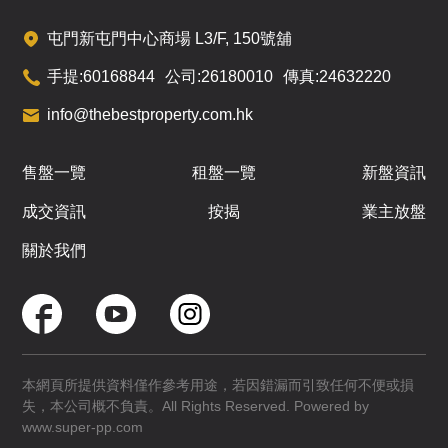
屯門新屯門中心商場 L3/F, 150號舖
手提:
60168844
公司:
26180010
傳真:
24632220
info@thebestproperty.com.hk
售盤一覽
租盤一覽
新盤資訊
成交資訊
按揭
業主放盤
關於我們
本網頁所提供資料僅作參考用途，若因錯漏而引致任何不便或損
失，本公司概不負責。All Rights Reserved. Powered by
www.super-pp.com